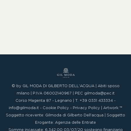
ABITO DA CERIMONIA
BAMBINO
Blog
By
seo@artworkstudios.it
28 Ottobre 2019
© by GIL MODA DI GILBERTO DELL'ACQUA | Abiti sposo
milano | P.IVA 06002140967 |
PEC
gilmoda@pec.it
Corso Magenta 87 - Legnano | T. +39 0331 433334 -
info@gilmoda.it
-
Cookie Policy
-
Privacy Policy
|
Artwork ™
Soggetto ricevente: Gilmoda di Gilberto Dell'acqua | Soggetto
Erogante: Agenzia delle Entrate
Somme incassate: 6.342,00 03/07/20 sostegno finanziario