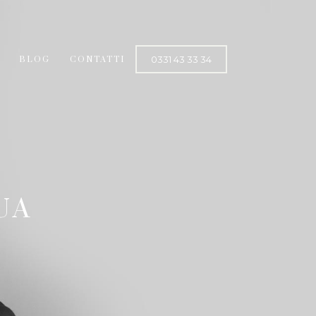
0331 43 33 34
BLOG
CONTATTI
UA