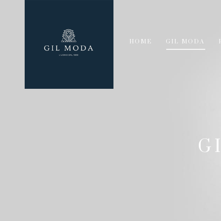
HOME
GIL MODA
G