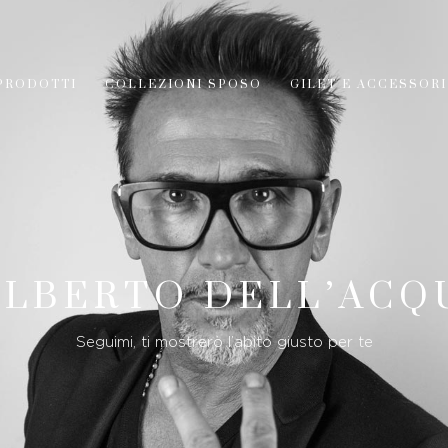
PRODOTTI
COLLEZIONI SPOSO
GILET E ACCESSORI
ILBERTO DELL’ACQ
Seguimi, ti mostrerò l’abito giusto per te