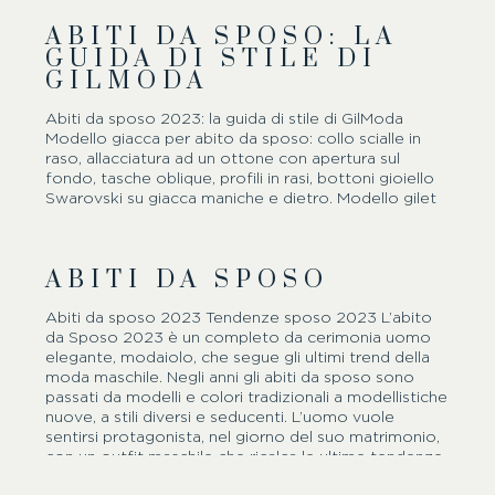
deciso di indossare per per dire sì. Ancora oggi si
ABITI DA SPOSO: LA
tende a pensare che attenzioni di questo tipo siano
GUIDA DI STILE DI
prettamente femminili, ma non è affatto così: anche
GILMODA
gli uomini tengono molto a poter sorprendere la
persona con cui passeranno il resto della loro vita
presentandosi al meglio all’altare. Ma quali sono i
Abiti da sposo 2023: la guida di stile di GilModa
particolari…
Modello giacca per abito da sposo: collo scialle in
raso, allacciatura ad un ottone con apertura sul
fondo, tasche oblique, profili in rasi, bottoni gioiello
Swarovski su giacca maniche e dietro. Modello gilet
per abito da sposo: quattro bottoni Swarovski
dietro in fodera e laccetto di regolazione. Modello
cravatta per abito da sposo: tre pieghe in raso con
ABITI DA SPOSO
punto luce Swarovski. Modello pantalone per abito
da sposo: senza pinces, con tasche all'americana
Modello camicia per abito da sposo: diplomatica con
Abiti da sposo 2023 Tendenze sposo 2023 L’abito
fascette coprigiro polso, gemelli. Colore: blu medio
da Sposo 2023 è un completo da cerimonia uomo
Tessuto: lana e…
elegante, modaiolo, che segue gli ultimi trend della
moda maschile. Negli anni gli abiti da sposo sono
passati da modelli e colori tradizionali a modellistiche
nuove, a stili diversi e seducenti. L’uomo vuole
sentirsi protagonista, nel giorno del suo matrimonio,
con un outfit maschile che ricalca le ultime tendenze
della moda uomo dettata per lo sposo e per l’uomo