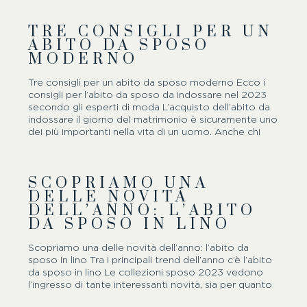
completo da indossare alle proprie nozze è un’arte
quasi quanto individuare il modello più adatto a noi,
TRE CONSIGLI PER UN
ve lo possiamo assicurare. In circolazione, infatti, ci
ABITO DA SPOSO
sono molte attività di questo genere, ma non tutte
MODERNO
sono in grado di mettere a disposizione dei clienti
abiti alla moda realizzati dalle firme più importanti del
settore. Tenendo in considerazione le proprie
Tre consigli per un abito da sposo moderno Ecco i
aspettative ed i propri gusti,…
consigli per l’abito da sposo da indossare nel 2023
secondo gli esperti di moda L’acquisto dell’abito da
indossare il giorno del matrimonio è sicuramente uno
dei più importanti nella vita di un uomo. Anche chi
ama lo shopping e ci tiene allo stile sa che nessun
altro outfit che andrà ad indossare potrà avere lo
stesso impatto del completo da sposo, per questo
SCOPRIAMO UNA
è sempre bene affidarsi alle indicazioni degli esperti
DELLE NOVITÀ
prima di prendere una decisione definitiva quando si
DELL’ANNO: L’ABITO
va in atelier a provare i vari modelli. Ma quali sono…
DA SPOSO IN LINO
Scopriamo una delle novità dell’anno: l’abito da
sposo in lino Tra i principali trend dell’anno c’è l’abito
da sposo in lino Le collezioni sposo 2023 vedono
l’ingresso di tante interessanti novità, sia per quanto
riguarda i modelli degli abiti che i colori e i tessuti. Il