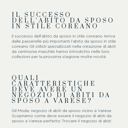
considerazione gli altri sette mesi dell’anno sebbene
scovare una data disponibile per le cerimonie e i
IL SUCCESSO
banchetti in quel periodo sia quasi più difficile che
DELL’ABITO DA SPOSO
trovare il proprio partner per la vita! E se qualche
IN STILE COREANO
coppia originale prova a puntare su primavera ed
autunno, quante sono quelle che hanno il coraggio di
andare…
Il successo dell’abito da sposo in stile coreano Arriva
dalle passerelle più importanti l’abito da sposo in stile
coreano Gli stilisti specializzati nella creazione di abiti
da cerimonia maschile hanno introdotto nelle loro
collezioni per la prossima stagione molte novità
provenienti da mondi lontani sia da ciò a cui siamo
abituati a vedere in questo ambito così formale —
pensiamo al grande successo di un materiale come il
QUALI
lino — sia geograficamente lontani. È così che le
CARATTERISTICHE
passerelle e gli atelier più attenti ai trend sono presi
DEVE AVERE UN
d’assalto da un capo come l’abito da sposo in stile
coreano. Quello dell’abito…
NEGOZIO DI ABITI DA
SPOSO A VARESE?
Gil Moda, negozio di abiti da sposo vicino a Varese
Scopriamo come deve essere il negozio di abiti da
sposo a Varese perfetto Trovare il negozio di abiti
da sposo a Varese a cui rivolgersi per l’acquisto del