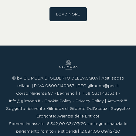
da cerimonia 2023. Ecco che gli stilisti della
cerimonia maschile hanno ideato numerose
proposte per lo Sposo, progettando dettagli di stile
LOAD MORE
e varianti decisamente…
© by GIL MODA DI GILBERTO DELL'ACQUA | Abiti sposo
milano | P.IVA 06002140967 |
PEC
gilmoda@pec.it
Corso Magenta 87 - Legnano | T. +39 0331 433334 -
info@gilmoda.it
-
Cookie Policy
-
Privacy Policy
|
Artwork ™
Soggetto ricevente: Gilmoda di Gilberto Dell'acqua | Soggetto
Erogante: Agenzia delle Entrate
Somme incassate: 6.342,00 03/07/20 sostegno finanziario
pagamento fornitori e stipendi | 12.684,00 09/12/20