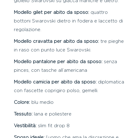
gioiello Swarovski su giacca maniche e dietro.
Modello gilet per abito da sposo:
quattro
bottoni Swarovski dietro in fodera e laccetto di
regolazione.
Modello cravatta per abito da sposo:
tre pieghe
in raso con punto luce Swarovski.
Modello pantalone per abito da sposo:
senza
pinces, con tasche all’americana
Modello camicia per abito da sposo:
diplomatica
con fascette coprigiro polso, gemelli.
Colore:
blu medio
Tessuto:
lana e poliestere
Vestibilità:
slim fit drop 8
Sposo ideale:
l’uomo che ama la discrezione e