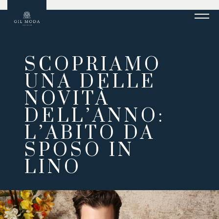
SCOPRIAMO
UNA DELLE
NOVITÀ
DELL’ANNO:
L’ABITO DA
SPOSO IN
LINO